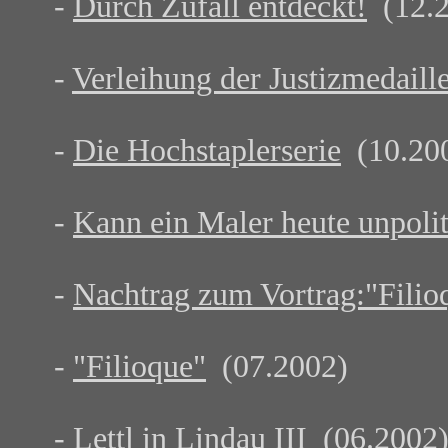
-
Durch Zufall entdeckt!
(12.2
-
Verleihung der Justizmedaill
-
Die Hochstaplerserie
(10.20
-
Kann ein Maler heute unpolit
-
Nachtrag zum Vortrag:"Fili
-
"Filioque"
(07.2002)
-
Lettl in Lindau III
(06.2002