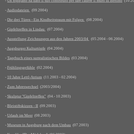
-
Un foggiano ha dato il suo contributo per fare cadere il muro di Berlino
(10.2
-
Audiodateien
(09.2004)
-
Die drei Türen - Ein Kindheitstraum mit Folgen
(08.2004)
-
Gipfeltreffen in Lindau
(07.2004)
-
Ausstellung:Zeichnungen aus den Jahren 2003/04
(05.2004 - 06.2004)
-
Augsburger Kulturtöpfe
(04.2004)
-
Tagebuch eines surrealistischen Bildes
(03.2004)
-
Frühlingsgefühle
(02.2004)
-
10 Jahre Lettl-Atrium
(11.2003 - 02.2004)
-
Zum Jahreswechsel
(2003/2004)
-
Skulptur "Gipfeltreffen"
(04.- 10.2003)
-
Bleistiftskizzen - II
(09.2003)
-
Urlaub im Meer
(08.2003)
-
Museum in Augsburg nach dem Umbau
(07.2003)