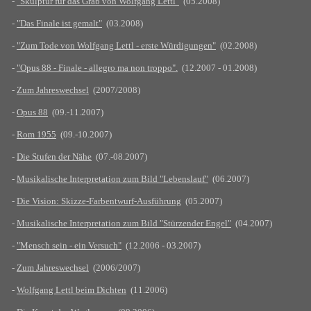
-
"Skulptur für das Grab von Wolfgang Lettl"
(05.2008)
-
"Das Finale ist gemalt"
(03.2008)
-
"Zum Tode von Wolfgang Lettl - erste Würdigungen"
(02.2008)
-
"Opus 88 - Finale - allegro ma non troppo".
(12.2007 - 01.2008)
-
Zum Jahreswechsel
(2007/2008)
-
Opus 88
(09.-11.2007)
-
Rom 1955
(09.-10.2007)
-
Die Stufen der Nähe
(07.-08.2007)
-
Musikalische Interpretation zum Bild "Lebenslauf"
(06.2007)
-
Die Vision: Skizze-Farbentwurf-Ausführung
(05.2007)
-
Musikalische Interpretation zum Bild "Stürzender Engel"
(04.2007)
-
"Mensch sein - ein Versuch"
(12.2006 - 03.2007)
-
Zum Jahreswechsel
(2006/2007)
-
Wolfgang Lettl beim Dichten
(11.2006)