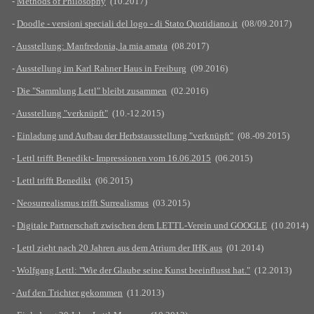
-
Methods of Philosophy
(10.2017)
-
Doodle - versioni speciali del logo - di Stato Quotidiano.it
(08/09.2017)
-
Ausstellung: Manfredonia, la mia amata
(08.2017)
-
Ausstellung im Karl Rahner Haus in Freiburg
(09.2016)
-
Die "Sammlung Lettl" bleibt zusammen
(02.2016)
-
Ausstellung "verknüpft"
(10.-12.2015)
-
Einladung und Aufbau der Herbstausstellung "verknüpft"
(08.-09.2015)
-
Lettl trifft Benedikt- Impressionen vom 16.06.2015
(06.2015)
-
Lettl trifft Benedikt
(06.2015)
-
Neosurrealismus trifft Surrealismus
(03.2015)
-
Digitale Partnerschaft zwischen dem LETTL-Verein und GOOGLE
(10.2014)
-
Lettl zieht nach 20 Jahren aus dem Atrium der IHK aus
(01.2014)
-
Wolfgang Lettl: "Wie der Glaube seine Kunst beeinflusst hat."
(12.2013)
-
Auf den Trichter gekommen
(11.2013)