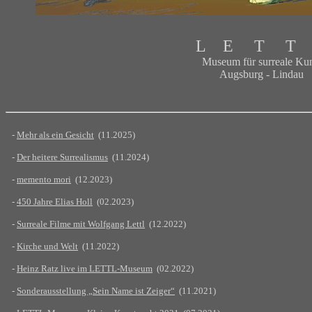
L E T T
Museum für surreale Kun
Augsburg - Lindau
-
Mehr als ein Gesicht
(11.2025)
-
Der heitere Surrealismus
(11.2024)
-
memento mori
(12.2023)
-
450 Jahre Elias Holl
(02.2023)
-
Surreale Filme mit Wolfgang Lettl
(12.2022)
-
Kirche und Welt
(11.2022)
-
Heinz Ratz live im LETTL-Museum
(02.2022)
-
Sonderausstellung „Sein Name ist Zeiger“
(11.2021)