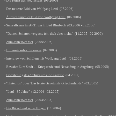
-
Die Kunst des Weglassens
(09.2006)
-
Das neueste Bild von Wolfgang Lettl
(07.2006)
-
Ältestes surreales Bild von Wolfgang Lettl
(06.2006)
-
Surrealismus im ARTrium in Bad Birnbach
(03.2006 - 05.2006)
-
"Deinen Schatten vergesse ich, dich aber nicht."
(11.2005 - 02.2006)
-
Zum Jahreswechsel
(2005/2006)
-
Britannia rules the waves
(09.2005)
-
Interview von Schülern mit Wolfgang Lettl
(08.2005)
-
Bewahrt Eure Stadt ... Kriegsende und Neuanfang in Augsburg
(05.2005)
-
Erweiterung des Archivs um eine Gallerie
(04.2005)
-
"Pintepios" oder "Das letzte Geheimnis Griechenlands"
(03.2005)
-
"Lettl - 85 Jahre"
(12.2004 - 02.2005)
-
Zum Jahreswechsel
(2004/2005)
-
Ein Rätsel und seine Folgen
(11.2004)