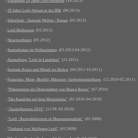
-
Einladung 20 Jahre Lettl-Museum
(10.2013)
-
20 Jahre Lettl-Atrium in der IHK
(06.2013)
-
Sehschule - Surreale Welten - Passau
(05.2013)
-
Lettl-Herbarium
(03.2013)
-
Neuerwerbung
(05.2012)
-
Surrealismus im Wohnzimmer
(03.2012-04.2012)
-
Ausstellung "Lettl in Landshut"
(11.2011)
-
Surreale Kunst und Musik im Dialog
(04.2011-10.2011)
-
Franziska: Muse, Modell, Mäzenin - Gedenkausstellung
(12.2010-02.2011)
-
"Präsentation der Doktorarbeit von Marco Russo"
(07.2010)
-
"Der Kandidat auf dem Moritzplatz"
(01.2010.-04.2010)
-
"Ausstellungen 2010"
(12.09.-02.2010)
-
"Lettl - Reproduktionen in Museumsqualität"
(05.2009)
-
"Grabmal von Wolfgang Lettl"
(03.2009)